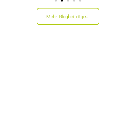
Mehr Blogbeiträge...
Anmeldung
newsletter
Bleib am Puls deiner Karriere!
Unser monatlicher
Newsletter hält dich
über spannende Jobs,
Unternehmen mit
echtem und