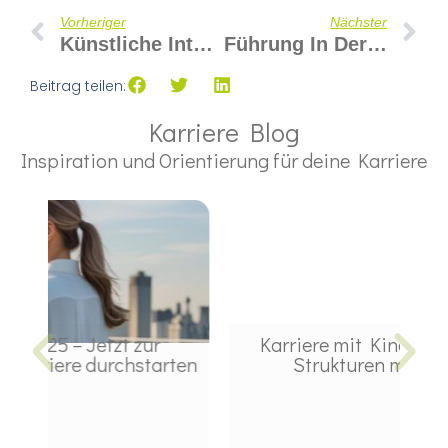
Vorheriger
Nächster
Künstliche Intelligenz – Warum Sie Gerade Für Uns Frauen Ein Gamechanger Ist
Führung In Der Transformation: Vom Ansagen Zum Befähigen
Beitrag teilen:
Karriere Blog
Inspiration und Orientierung für deine Karriere
Karriere mit Kind? – Geht, wenn
„Wa
ten
Strukturen mitwachsen.
me