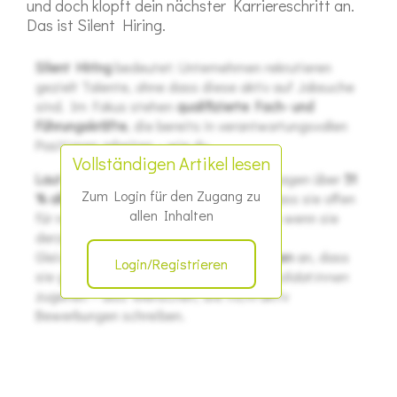
und doch klopft dein nächster Karriereschritt an.
Das ist Silent Hiring.
Silent Hiring
bedeutet: Unternehmen rekrutieren
gezielt Talente, ohne dass diese aktiv auf Jobsuche
sind. Im Fokus stehen
qualifizierte Fach- und
Führungskräfte
, die bereits in verantwortungsvollen
Positionen arbeiten – wie du.
Vollständigen Artikel lesen
Laut einer Studie von McKinsey (2023)
sagen über
51
Zum Login für den Zugang zu
% aller befragten Arbeitnehmer:innen
, dass sie offen
allen Inhalten
für neue berufliche Optionen sind – auch wenn sie
derzeit nicht aktiv suchen.
Gleichzeitig geben
68 % der Unternehmen
an, dass
Login/Registrieren
sie gezielt auf sogenannte
passive Kandidat:innen
zugehen – also Menschen, die
nicht
aktiv
Bewerbungen schreiben.