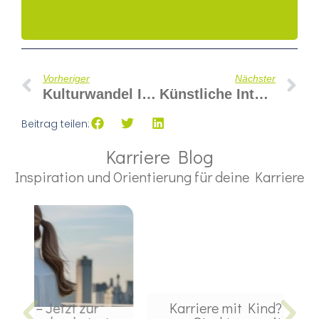
Vorheriger
Nächster
Kulturwandel Im Unternehmen: Wie Diversität Den Erfolg Steigert
Künstliche Intelligenz – Warum Sie Gerade Für Uns Frauen Ein Gamechanger Ist
Beitrag teilen:
Karriere Blog
Inspiration und Orientierung für deine Karriere
Karriere mit Kind? – Geht, wenn
„Wa