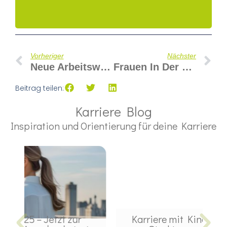
Vorheriger
Nächster
Neue Arbeitswelten: Wie Flexibilität Frauen In Führung Beflügelt
Frauen In Der Tech-Branche: Wege In Die Zukunftsberufe
Beitrag teilen:
Karriere Blog
Inspiration und Orientierung für deine Karriere
Karriere mit Kind? – Geht, wenn
„Wa