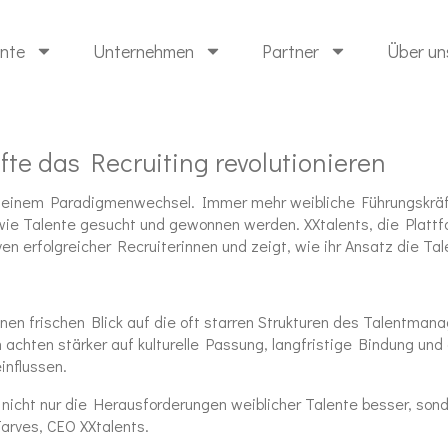
ente
Unternehmen
Partner
Über un
te das Recruiting revolutionieren
or einem Paradigmenwechsel. Immer mehr weibliche Führungskrä
ie Talente gesucht und gewonnen werden. XXtalents, die Plattfo
ven erfolgreicher Recruiterinnen und zeigt, wie ihr Ansatz die Tal
inen frischen Blick auf die oft starren Strukturen des Talentma
achten stärker auf kulturelle Passung, langfristige Bindung und 
influssen.
n nicht nur die Herausforderungen weiblicher Talente besser, son
Tarves, CEO XXtalents.