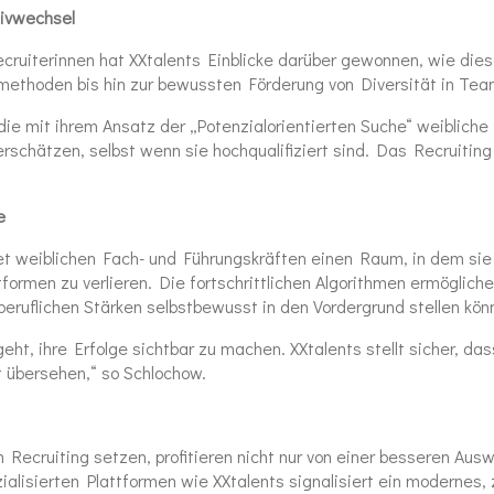
tivwechsel
ecruiterinnen hat XXtalents Einblicke darüber gewonnen, wie die
methoden bis hin zur bewussten Förderung von Diversität in Tea
 die mit ihrem Ansatz der „Potenzialorientierten Suche“ weibliche 
rschätzen, selbst wenn sie hochqualifiziert sind. Das Recruiti
e
tet weiblichen Fach- und Führungskräften einen Raum, in dem si
ormen zu verlieren. Die fortschrittlichen Algorithmen ermögliche
eruflichen Stärken selbstbewusst in den Vordergrund stellen kön
ht, ihre Erfolge sichtbar zu machen. XXtalents stellt sicher, das
 übersehen,“ so Schlochow.
Recruiting setzen, profitieren nicht nur von einer besseren Ausw
lisierten Plattformen wie XXtalents signalisiert ein modernes,