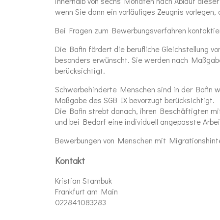
innerhalb von sechs Monaten nach Ablauf dieser 
wenn Sie dann ein vorläufiges Zeugnis vorlegen, 
Bei Fragen zum Bewerbungsverfahren kontaktier
Die Bafin fördert die berufliche Gleichstellung
besonders erwünscht. Sie werden nach Maßgabe
berücksichtigt.
Schwerbehinderte Menschen sind in der Bafin w
Maßgabe des SGB IX bevorzugt berücksichtigt.
Die Bafin strebt danach, ihren Beschäftigten m
und bei Bedarf eine individuell angepasste Arbe
Bewerbungen von Menschen mit Migrationshinter
Kontakt
Kristian Stambuk
Frankfurt am Main
022841083283