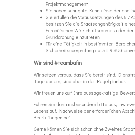
Projektmanagement
Sie haben sehr gute Kenntnisse der engli
Sie erfüllen die Voraussetzungen des § 7 A
besitzen Sie die Staatsangehörigkeit eine
Europäischen Wirtschaftsraumes oder der S
Grundordnung einzutreten
Für eine Tätigkeit in bestimmten Bereichen 
Sicherheitsüberprüfung nach § 9 SÜG einv
Wir sind #teambafin
Wir setzen voraus, dass Sie bereit sind, Diens
Tage dauern, sind aber in der Regel planbar.
Wir freuen uns auf Ihre aussagekräftige Bewer
Führen Sie darin insbesondere bitte aus, inwiewei
Lebenslauf, Nachweise der erforderlichen Absch
Beurteilungen bei.
Gerne können Sie sich schon ohne Zweites Sta