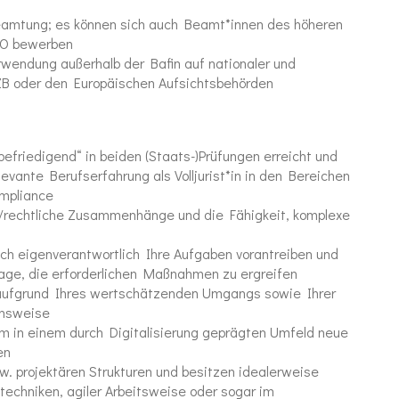
beamtung; es können sich auch Beamt*innen des höheren
sO bewerben
wendung außerhalb der Bafin auf nationaler und
ZB oder den Europäischen Aufsichtsbehörden
„befriedigend“ in beiden (Staats-)Prüfungen erreicht und
evante Berufserfahrung als Volljurist*in in den Bereichen
mpliance
he/rechtliche Zusammenhänge und die Fähigkeit, komplexe
ch eigenverantwortlich Ihre Aufgaben vorantreiben und
 Lage, die erforderlichen Maßnahmen zu ergreifen
 aufgrund Ihres wertschätzenden Umgangs sowie Ihrer
ensweise
um in einem durch Digitalisierung geprägten Umfeld neue
en
bzw. projektären Strukturen und besitzen idealerweise
echniken, agiler Arbeitsweise oder sogar im