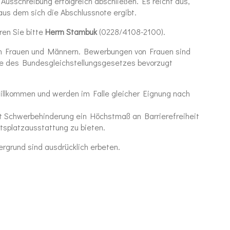
Ausschreibung erfolgreich abschließen. Es reicht aus,
aus dem sich die Abschlussnote ergibt.
en Sie bitte
Herrn Stambuk
(0228/4108-2100).
 von Frauen und Männern. Bewerbungen von Frauen sind
 des Bundesgleichstellungsgesetzes bevorzugt
illkommen und werden im Falle gleicher Eignung nach
it Schwerbehinderung ein Höchstmaß an Barrierefreiheit
itsplatzausstattung zu bieten.
grund sind ausdrücklich erbeten.