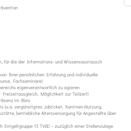
rävention
en, für die der Informations- und Wissensaustausch
on Ihrer persönlichen Erfahrung und individuelle
hkurse, Fachseminare)
bereichs eigenverantwortlich zu agieren
t Freizeitausgleich, Möglichkeit zur Teilzeit)
räsenz im Büro
s (u.a. vergünstigtes Jobticket, Kantinen-Nutzung,
tätte, betriebliche Altersversorgung für Angestellte über
ch Entgeltgruppe 13 TVöD – zuzüglich einer Stellenzulage