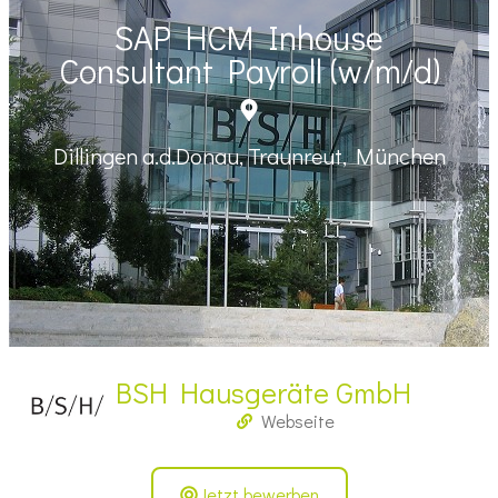
SAP HCM Inhouse
Consultant Payroll (w/m/d)
Dillingen a.d.Donau, Traunreut, München
BSH Hausgeräte GmbH
Webseite
Jetzt bewerben