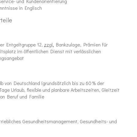
ervice- und Kundenorientierung
ntnisse in Englisch
teile
er Entgeltgruppe 12,
zzgl.
Bankzulage, Prämien für
tsplatz im öffentlichen Dienst mit verlässlichen
ungsangebot
lb von Deutschland (grundsätzlich bis zu 60 % der
age Urlaub, flexible und planbare Arbeitszeiten, Gleitzeit
von Beruf und Familie
betriebliches Gesundheitsmanagement, Gesundheits- und