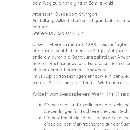
dem Weg zu einer digitalen Zentralbank!
Arbeitsort:
Düsseldorf, Stuttgart
Anstellung:
Vollzeit (Teilzeit ist grundsätzlich mög
befristet
Stellen-ID:
2025_0742_02
Unser
IT
–
Bereich mit rund 1.000 Beschäftigten 
die Bundesbank bei ihren vielfältigen Aufgaben –
anderem durch die Betreuung zahlreicher Anwe
Bereich Rechnungswesen. Für diesen Bereich s
eine erfahrene Person mit Knowhow
im
IT
Application
Management sowie in der SAP A
werden Sie Teil unseres Teams. Wir freuen uns
Arbeit von besonderem Wert: Ihr Einsa
Sie betreuen und koordinieren die technisc
Anwendungen für Fachbereiche des Rech
Sie beraten die internen Fachbereiche un
diese bei der Marktrecherche auf der Suc