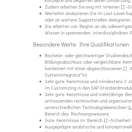
Konzepte und begleiten deren Umsetzung.
Zudem arbeiten Sie eng mit internen
IT
–
St
Weiterhin analysieren Sie im
Last-Level-Su
oder an weitere
Support
stellen delegieren.
Sie arbeiten von Beginn an als vollwertig
Wissen in spannenden, interdisziplinären P
Besondere Werte: Ihre Qualifikationen
Bachelor- oder gleichwertiger Studienabsc
Bildungsabschluss oder vergleichbare Kenn
kombiniert mit einer abgeschlossenen
IT
-
Systemintegrator*in)
Sehr gute Kenntnisse und mindestens 3 Ja
im
Customizing
in den SAP-Standardmodul
Sehr gute Kenntnisse und mehrjährige Be
umfassenden technischen und organisato
unterschiedlichen Technologiebereichen
(
z
Bereich des Rechnungswesens
Gute Kenntnisse im Bereich
IT
–
Sicherheit
Ausgeprägte analytische und konzeptionel