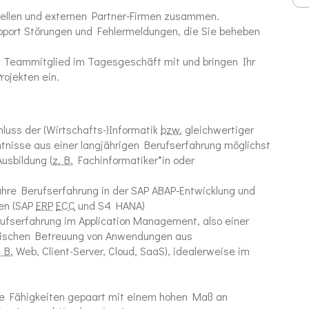
ellen und externen Partner-Firmen zusammen.
pport
Störungen und Fehlermeldungen, die Sie beheben
es Teammitglied im Tagesgeschäft mit und bringen Ihr
rojekten ein.
hluss der (Wirtschafts-)Informatik
bzw.
gleichwertiger
tnisse aus einer langjährigen Berufserfahrung möglichst
Ausbildung
(
z. B.
Fachinformatiker*in oder
hre Berufserfahrung in der SAP ABAP-Entwicklung und
en (SAP
ERP
ECC
und S4 HANA)
rufserfahrung im
Application
Management, also einer
rischen Betreuung von Anwendungen aus
. B.
Web
,
Client-Server, Cloud, SaaS
), idealerweise im
le Fähigkeiten gepaart mit einem hohen Maß an