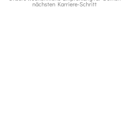
nächsten Karriere-Schritt
Anmeldung
newsletter
Bleib am Puls deiner Karriere!
Unser monatlicher
Newsletter hält dich
über spannende Jobs,
Unternehmen mit
echtem und
nachhaltigem
Interesse an