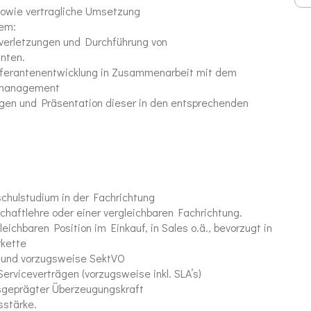
sowie vertragliche Umsetzung
rem:
tverletzungen und Durchführung von
anten.
ferantenentwicklung in Zusammenarbeit mit dem
hsmanagement
gen und Präsentation dieser in den entsprechenden
hulstudium in der Fachrichtung
haftlehre oder einer vergleichbaren Fachrichtung.
eichbaren Position im Einkauf, in Sales o.ä., bevorzugt in
rkette
 und vorzugsweise SektVO
erviceverträgen (vorzugsweise inkl. SLA’s)
usgeprägter Überzeugungskraft
stärke.