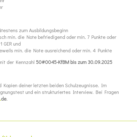
ahr
hr
pätestens zum Ausbildungsbeginn
ch min. die Note befriedigend oder min. 7 Punkte oder
C1 GER und
eweils min. die Note ausreichend oder min. 4 Punkte
mit der Kennzahl
50#0045-KfBM
bis
zum
30.09.2025
d Kopien deiner letzten beiden Schulzeugnisse. Im
ignungstest und ein strukturiertes Interview. Bei Fragen
.
de
.