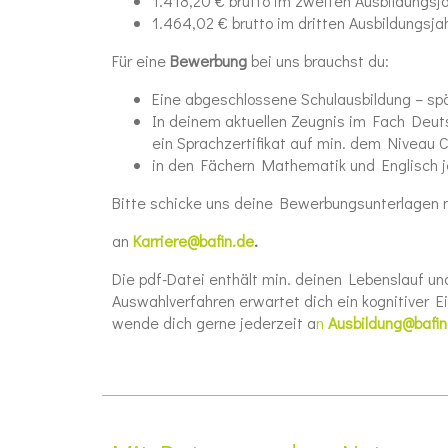
1.418,20 € brutto im zweiten Ausbildungsj
1.464,02 € brutto im dritten Ausbildungsja
Für eine
Bewerbung
bei uns brauchst du:
Eine abgeschlossene Schulausbildung – s
In deinem aktuellen Zeugnis im Fach Deuts
ein Sprachzertifikat auf min. dem Niveau 
in den Fächern Mathematik und Englisch j
Bitte schicke uns deine Bewerbungsunterlagen 
an
Karriere@bafin.de
.
Die pdf-Datei enthält min. deinen Lebenslauf un
Auswahlverfahren erwartet dich ein kognitiver E
wende dich gerne jederzeit a
n
Ausbildung@bafin