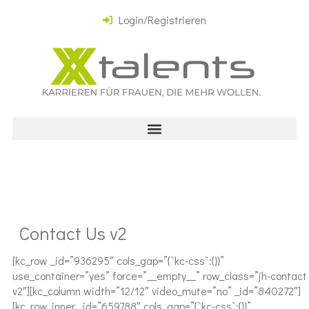
Login/Registrieren
Contact Us v2
[kc_row _id=”936295″ cols_gap=”{`kc-css`:{}}”
use_container=”yes” force=”__empty__” row_class=”jh-contact
v2″][kc_column width=”12/12″ video_mute=”no” _id=”840272″]
[kc_row_inner _id=”659788″ cols_gap=”{`kc-css`:{}}”