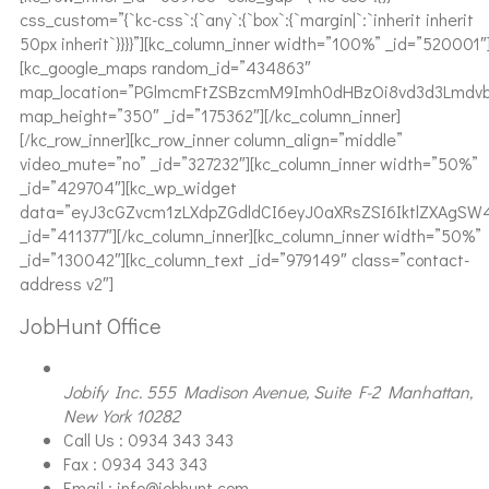
css_custom=”{`kc-css`:{`any`:{`box`:{`margin|`:`inherit inherit
50px inherit`}}}}”][kc_column_inner width=”100%” _id=”520001″
[kc_google_maps random_id=”434863″
map_location=”PGlmcmFtZSBzcmM9Imh0dHBzOi8vd3d3Lmdv
map_height=”350″ _id=”175362″][/kc_column_inner]
[/kc_row_inner][kc_row_inner column_align=”middle”
video_mute=”no” _id=”327232″][kc_column_inner width=”50%”
_id=”429704″][kc_wp_widget
data=”eyJ3cGZvcm1zLXdpZGdldCI6eyJ0aXRsZSI6IktlZXAgSW4g
_id=”411377″][/kc_column_inner][kc_column_inner width=”50%”
_id=”130042″][kc_column_text _id=”979149″ class=”contact-
address v2″]
JobHunt Office
Jobify Inc. 555 Madison Avenue, Suite F-2 Manhattan,
New York 10282
Call Us : 0934 343 343
Fax : 0934 343 343
Email : info@jobhunt.com