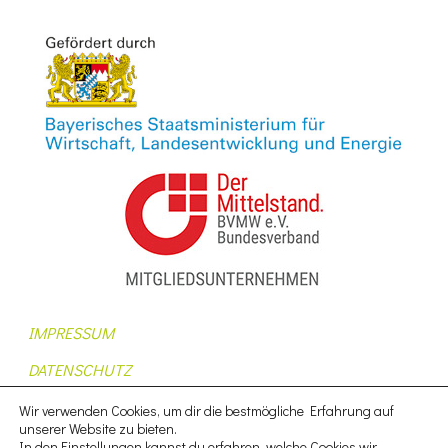
IMPRESSUM
DATENSCHUTZ
AUFTRAGSDATENVERARBEITUNG
Wir verwenden Cookies, um dir die bestmögliche Erfahrung auf
unserer Website zu bieten.
AGB
In den
Einstellungen
kannst du erfahren, welche Cookies wir