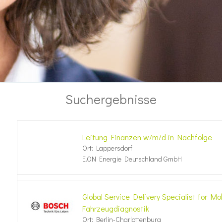
Suchergebnisse
Leitung Finanzen w/m/d in Nachfolge
Ort: Lappersdorf
E.ON Energie Deutschland GmbH
Global Service Delivery Specialist for Mo
Fahrzeugdiagnostik
Ort: Berlin-Charlottenburg