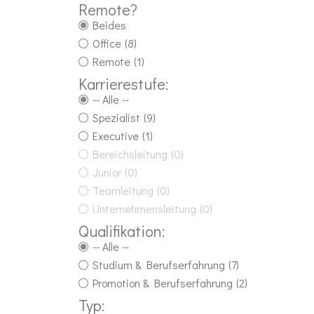
Remote?
Beides
Office
(8)
Remote
(1)
Karrierestufe:
-- Alle --
Spezialist
(9)
Executive
(1)
Bereichsleitung
(0)
Junior
(0)
Teamleitung
(0)
Unternehmensleitung
(0)
Qualifikation:
-- Alle --
Studium & Berufserfahrung
(7)
Promotion & Berufserfahrung
(2)
Typ: