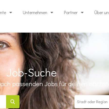
ente
Unternehmen
Partner
Über un
Job-Suche
ach passenden Jobs für deinen nächste