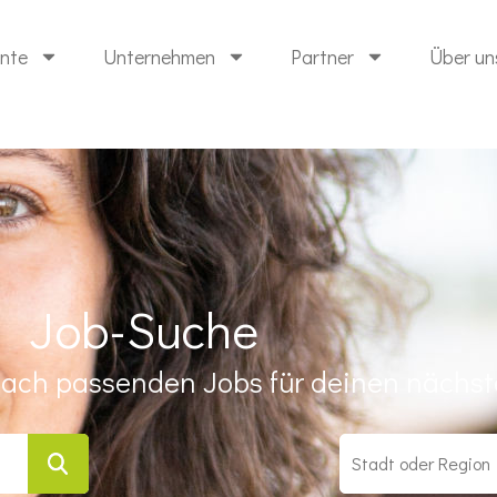
ente
Unternehmen
Partner
Über un
Job-Suche
ach passenden Jobs für deinen nächste