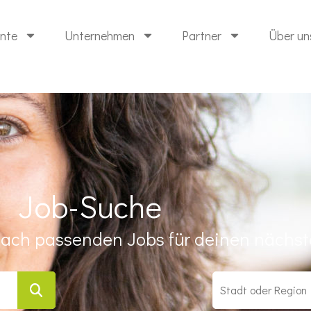
ente
Unternehmen
Partner
Über un
Job-Suche
ach passenden Jobs für deinen nächste