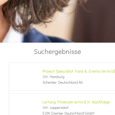
Suchergebnisse
Project Specialist Fairs & Events (w/m/d
Ort: Hamburg
Schenker Deutschland AG
Leitung Finanzen w/m/d in Nachfolge
Ort: Lappersdorf
E.ON Energie Deutschland GmbH