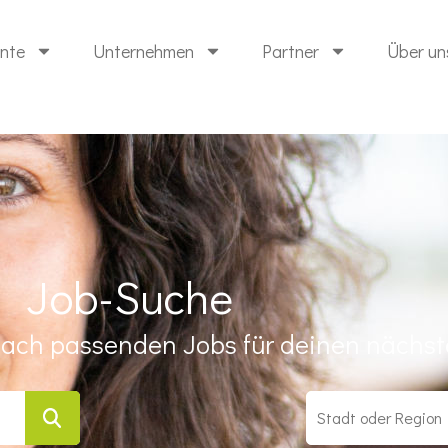
ente
Unternehmen
Partner
Über un
Job-Suche
ach passenden Jobs für deinen nächste