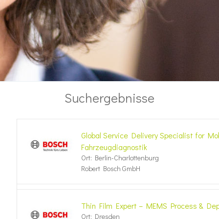
Suchergebnisse
Global Service Delivery Specialist for Mo
Fahrzeugdiagnostik
Ort: Berlin-Charlottenburg
Robert Bosch GmbH
Thin Film Expert – MEMS Process & Depos
Ort: Dresden