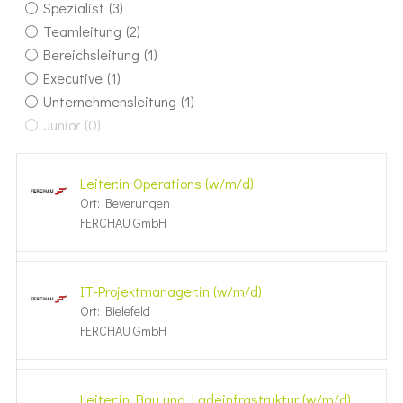
Spezialist
(3)
Teamleitung
(2)
Bereichsleitung
(1)
Executive
(1)
Unternehmensleitung
(1)
Junior
(0)
Leiter:in Opera­tions (w/m/d)
Ort: Beverungen
FERCHAU GmbH
IT-Projekt­ma­nager:in (w/m/d)
Ort: Bielefeld
FERCHAU GmbH
Leiter:in Bau und Ladein­fra­s­truktur (w/m/d)