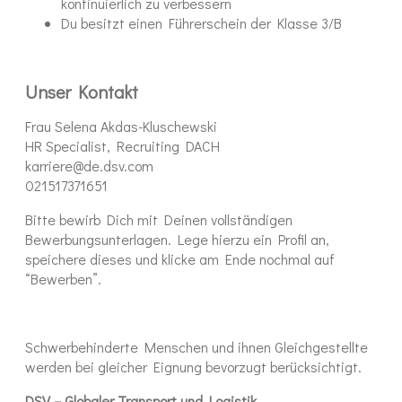
kontinuierlich zu verbessern
Du besitzt einen Führerschein der Klasse 3/B
Unser Kontakt
Frau Selena Akdas-Kluschewski
HR Specialist, Recruiting DACH
karriere@de.dsv.com
021517371651
Bitte bewirb Dich mit Deinen vollständigen
Bewerbungsunterlagen. Lege hierzu ein Profil an,
speichere dieses und klicke am Ende nochmal auf
“Bewerben”.
Schwerbehinderte Menschen und ihnen Gleichgestellte
werden bei gleicher Eignung bevorzugt berücksichtigt.
DSV – Globaler Transport und Logistik