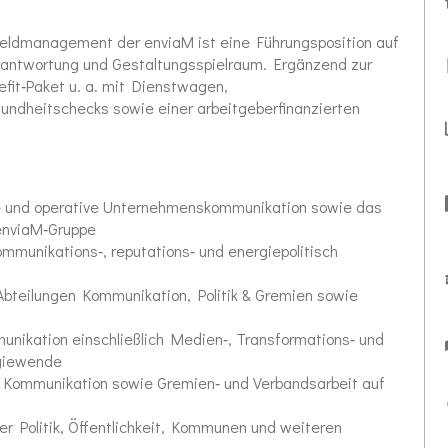
ldmanagement der enviaM ist eine Führungsposition auf
ntwortung und Gestaltungsspielraum. Ergänzend zur
efit‑Paket u. a. mit Dienstwagen,
ndheitschecks sowie einer arbeitgeberfinanzierten
e und operative Unternehmenskommunikation sowie das
enviaM‑Gruppe
mmunikations‑, reputations‑ und energiepolitisch
 Abteilungen Kommunikation, Politik & Gremien sowie
unikation einschließlich Medien‑, Transformations‑ und
rgiewende
che Kommunikation sowie Gremien‑ und Verbandsarbeit auf
r Politik, Öffentlichkeit, Kommunen und weiteren