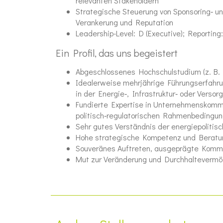
relevanten Stakeholdern
Strategische Steuerung von Sponsoring‑ un
Verankerung und Reputation
Leadership-Level: D (Executive); Reportin
Ein Profil, das uns begeistert
Abgeschlossenes Hochschulstudium (z. B. K
Idealerweise mehrjährige Führungserfahrun
in der Energie‑, Infrastruktur‑ oder Verso
Fundierte Expertise in Unternehmenskommu
politisch‑regulatorischen Rahmenbedingu
Sehr gutes Verständnis der energiepolit
Hohe strategische Kompetenz und Beratu
Souveränes Auftreten, ausgeprägte Kommu
Mut zur Veränderung und Durchhaltevermö